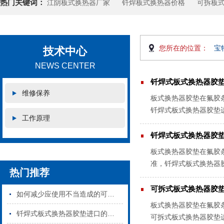
热门关键词：
江阴板式换热器厂家
钎焊板式换热器价格
可拆板
您所在的位置：
宝
技术中心
NEWS CENTER
钎焊式板式换热器胶
维修保养
板式换热器胶垫在氟胶
钎焊式板式换热器胶垫
工作原理
垫片是板式换热器的重要
钎焊式板式换热器胶
板式换热器胶垫在氟胶
准，钎焊式板式换热器
热门推荐
换热板上的方式可分为三种
可拆式板式换热器胶
如何减少应使用不当造成的可拆板式换热器密封垫损坏
板式换热器胶垫在氟胶
钎焊式板式换热器胶垫进口的和国产的区别
可拆式板式换热器胶垫