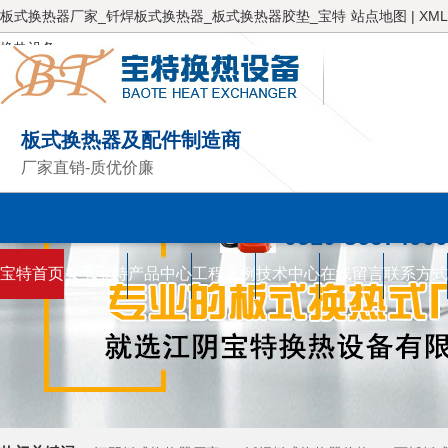
板式换热器厂家_钎焊板式换热器_板式换热器胶垫_宝特
站点地图
|
XML
换热设备
板式换热器及配件制造商
厂家直销-质优价廉
服务热线
0510-86574000
宝特首页
关于宝特
产品中心
工程案例
技术中心
在线留言
联系方式