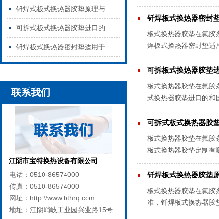
热板上的方式可分为三种形
钎焊式板式换热器胶垫原理与特点是什么
钎焊板式换热器密封
可拆式板式换热器胶垫进口的和国产的区别
板式换热器胶垫在氟胶
焊板式换热器密封垫适
钎焊板式换热器密封垫适用于哪些行业
不同介质和工艺对耐温、
可拆板式换热器胶垫
板式换热器胶垫在氟胶
联系我们
式换热器胶垫进口的和
同介质和工艺对耐温、耐
可拆式板式换热器胶
板式换热器胶垫在氟胶
板式换热器胶垫定制有
江阴市宝特换热设备有限公司
成本相对较低。因此，在
电话：0510-86574000
钎焊板式换热器胶垫
传真：0510-86574000
板式换热器胶垫在氟胶
网址：http://www.bthrq.com
准，钎焊板式换热器胶
地址：江阴峭岐工业园兴业路15号
出现泄漏、断裂、老化等