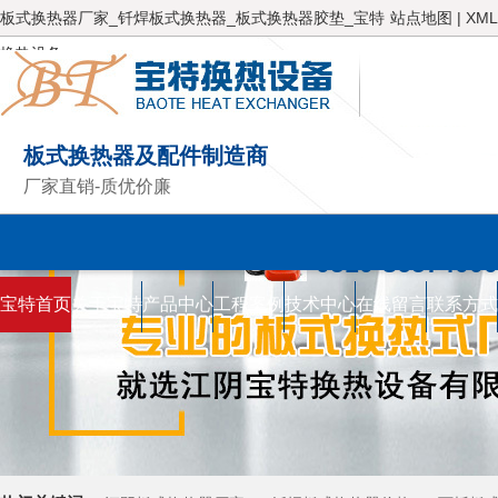
板式换热器厂家_钎焊板式换热器_板式换热器胶垫_宝特
站点地图
|
XML
换热设备
板式换热器及配件制造商
厂家直销-质优价廉
服务热线
0510-86574000
宝特首页
关于宝特
产品中心
工程案例
技术中心
在线留言
联系方式