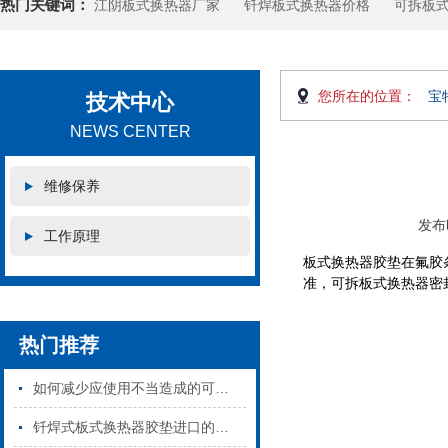
热门关键词：
江阴板式换热器厂家
钎焊板式换热器价格
可拆板
您所在的位置：
宝
技术中心
NEWS CENTER
维修保养
发布时
工作原理
板式换热器胶垫在氟胶
准，可拆板式换热器密
热门推荐
如何减少应使用不当造成的可拆板式换热器密封垫损坏
钎焊式板式换热器胶垫进口的和国产的区别